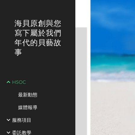
Sk
海貝原創與您
寫下屬於我們
年代的貝藝故
事
HSOC
最新動態
媒體報導
服務項目
委託教學