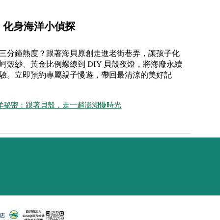
】化身海洋小偵探
三分鐘熱度？跟著海貝原創走進老街巷弄，讓孩子化
蚵殼紗、黃金比例螺線到 DIY 貝殼夜燈，將海廢永續
驗。立即預約專屬親子慢遊，帶回最清涼的美好記
洋秘密：跟著貝殼，走一趟澎湖慢時光