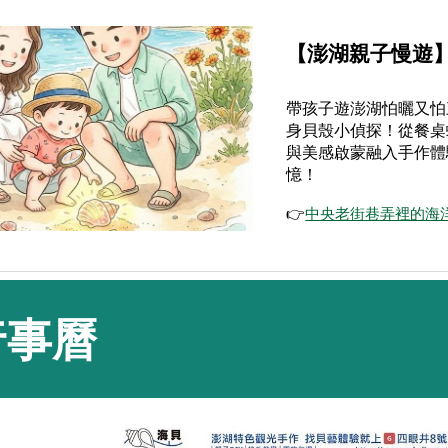
【澎湖親子慢遊
帶孩子遊澎湖怕曬又怕
身貝殼小偵探！從餐桌
與美感啟蒙融入手作體
憶！
👉
中央老街巷弄裡的海
行事曆