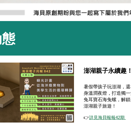
動態
澎湖親子永續趣
暑假帶孩子玩澎湖，還
身溫潤夜燈，打造獨一
兔耳寶石海兔螺，解鎖
澎湖親子旅遊！
👉
詳見海貝報報42期