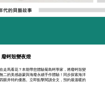
！廢蚵殼變夜燈
在走馬看花？本期帶您體驗菊島蚵學家，將廢蚵殼變
無二的美感啟蒙與海廢永續手作體驗！同步探索海洋
四眼井特約優惠。立即點擊閱讀全文，預約最溫暖的