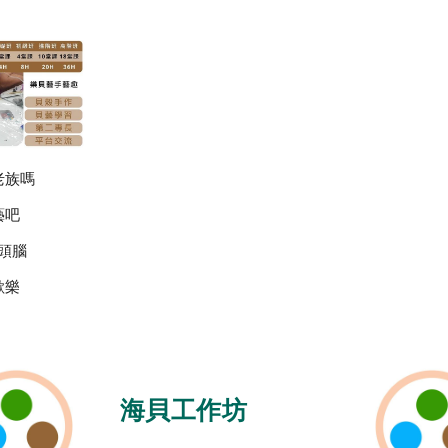
老族嗎
藝吧
頭腦
歡樂
海貝工作坊