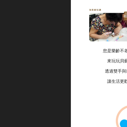
您是樂齡不
來玩玩貝
透過雙手與
讓生活更