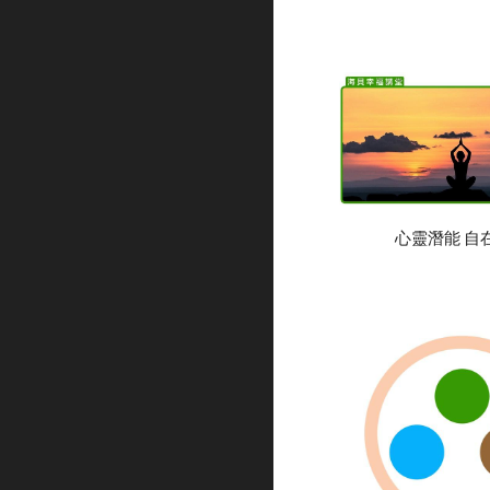
心靈潛能 自