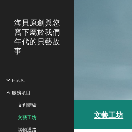
Sk
海貝原創與您
寫下屬於我們
年代的貝藝故
事
HSOC
服務項目
文創體驗
文藝工坊
文藝工坊
購物通路