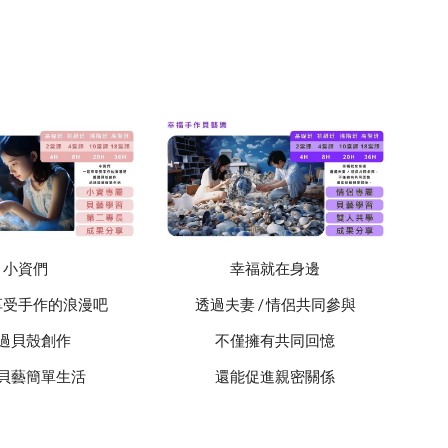
小資們
幸福就在身邊
享受手作的浪漫吧
透過夫妻 / 情侶共同參與
過貝殼創作
不僅擁有共同回憶
貝藝簡單生活
還能促進親密關係