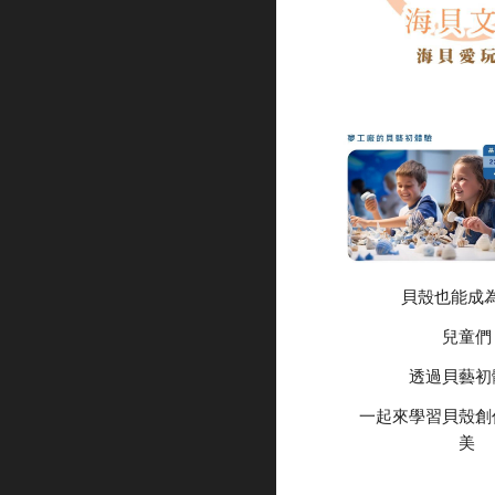
貝殼也能成
兒童們
透過貝藝初
一起來學習貝殼創
美