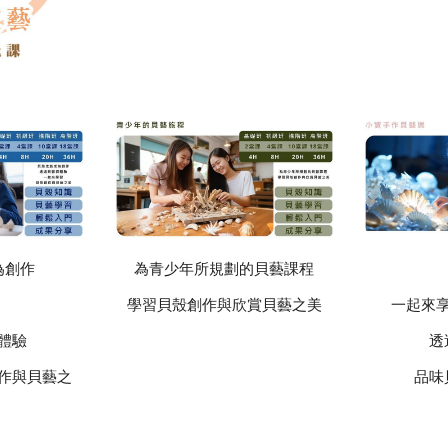
為創作
為青少年所規劃的貝藝課程
學習貝殼創作與欣賞貝藝之美
一起來
體驗
透
作與貝藝之
品味